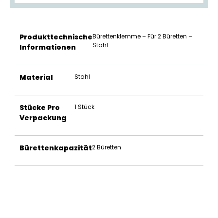
Produkttechnische
Bürettenklemme – Für 2 Büretten –
Stahl
Informationen
Material
Stahl
Stücke Pro
1 Stück
Verpackung
Bürettenkapazität
2 Büretten